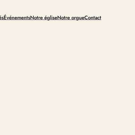
és
Événements
Notre église
Notre orgue
Contact