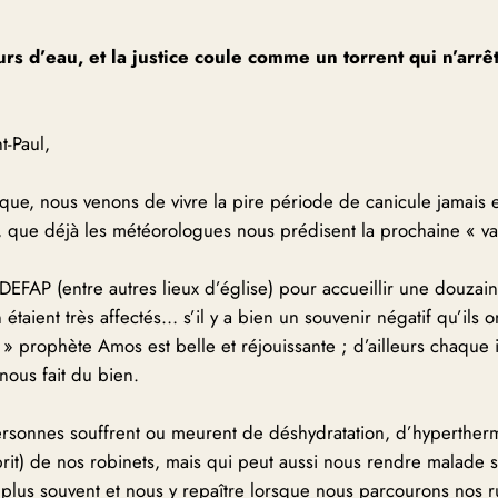
urs d’eau, et la justice coule comme un torrent qui n’ar
nt-Paul,
que, nous venons de vivre la pire période de canicule jamais
r, que déjà les météorologues nous prédisent la prochaine « 
u DEFAP (entre autres lieux d’église) pour accueillir une dou
étaient très affectés… s’il y a bien un souvenir négatif qu’ils o
t » prophète Amos est belle et réjouissante ; d’ailleurs chaque 
nous fait du bien.
personnes souffrent ou meurent de déshydratation, d’hypertherm
prit) de nos robinets, mais qui peut aussi nous rendre malade 
r plus souvent et nous y repaître lorsque nous parcourons nos 